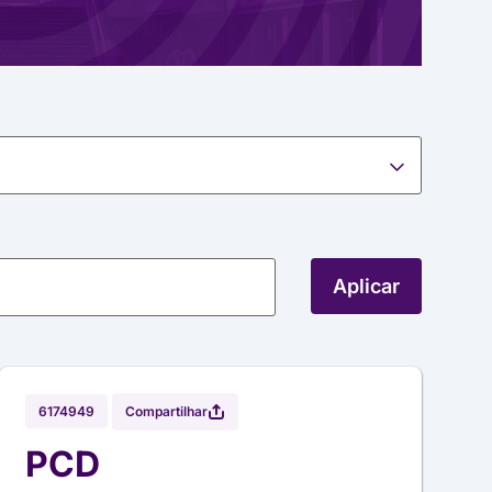
Aplicar
Compartilhar
6174949
PCD